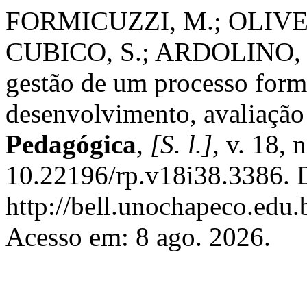
FORMICUZZI, M.; OLIVEIR
CUBICO, S.; ARDOLINO, P
gestão de um processo for
desenvolvimento, avaliação
Pedagógica
,
[S. l.]
, v. 18,
10.22196/rp.v18i38.3386. 
http://bell.unochapeco.edu.
Acesso em: 8 ago. 2026.