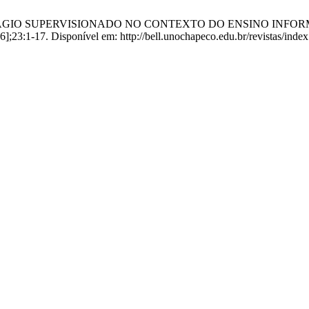
. ESTÁGIO SUPERVISIONADO NO CONTEXTO DO ENSINO INFORMAL: sa
26];23:1-17. Disponível em: http://bell.unochapeco.edu.br/revistas/inde