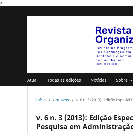
<
Atual
Todas as edições
Notícias
Sobre
Início
/
Arquivos
/
v. 6 n. 3 (2013): Edição Especi
v. 6 n. 3 (2013): Edição Esp
Pesquisa em Administração