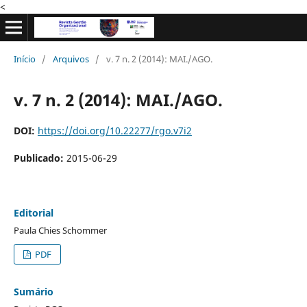
<
Início
/
Arquivos
/
v. 7 n. 2 (2014): MAI./AGO.
v. 7 n. 2 (2014): MAI./AGO.
DOI:
https://doi.org/10.22277/rgo.v7i2
Publicado:
2015-06-29
Editorial
Paula Chies Schommer
PDF
Sumário