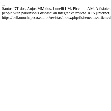
1.
Santos DT dos, Anjos MM dos, Lunelli LM, Piccinini AM. A fisioterapi
people with parkinson’s disease: an integrative review. RFS [Internet
https://bell.unochapeco.edu.br/revistas/index.php/fisisenectus/article