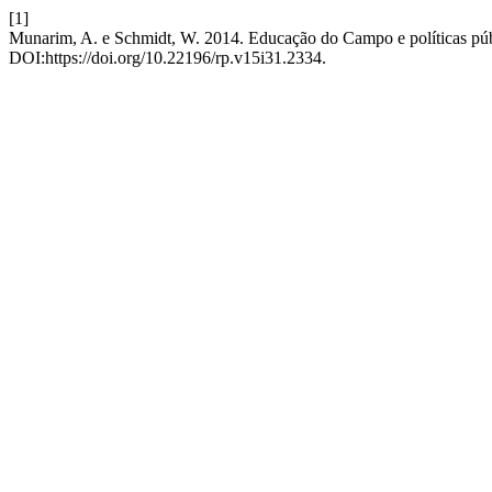
[1]
Munarim, A. e Schmidt, W. 2014. Educação do Campo e políticas públ
DOI:https://doi.org/10.22196/rp.v15i31.2334.