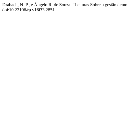
Drabach, N. P., e Ângelo R. de Souza. “Leituras Sobre a gestão dem
doi:10.22196/rp.v16i33.2851.