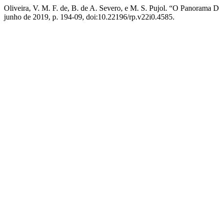
Oliveira, V. M. F. de, B. de A. Severo, e M. S. Pujol. “O Panorama D
junho de 2019, p. 194-09, doi:10.22196/rp.v22i0.4585.