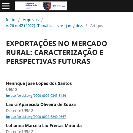
Início
/
Arquivos
/
v. 26 n. 42 (2022): Temática Livre - jan. / dez.
/
Artigos
EXPORTAÇÕES NO MERCADO
RURAL: CARACTERIZAÇÃO E
PERSPECTIVAS FUTURAS
Henrique José Lopes dos Santos
UEMG
https://orcid.org/0000-0002-0343-8484
Laura Aparecida Oliveira de Souza
Discente UEMG
https://orcid.org/0000-0002-6240-9667
Lohanna Marcela Lio Freitas Miranda
Discente UEMG