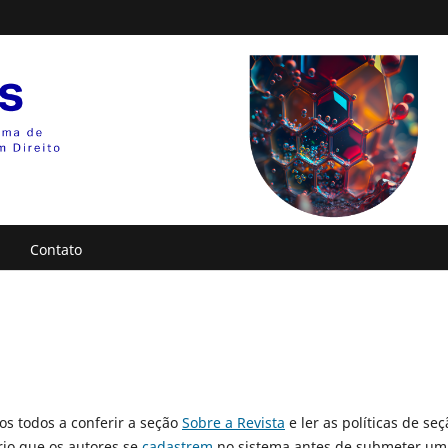
Contato
os todos a conferir a seção
Sobre a Revista
e ler as políticas de seç
rio que os autores se
cadastrem
no sistema antes de submeter um