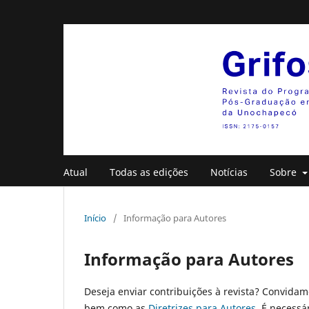
Atual
Todas as edições
Notícias
Sobre
Início
/
Informação para Autores
Informação para Autores
Deseja enviar contribuições à revista? Convidam
bem como as
Diretrizes para Autores
. É necessá