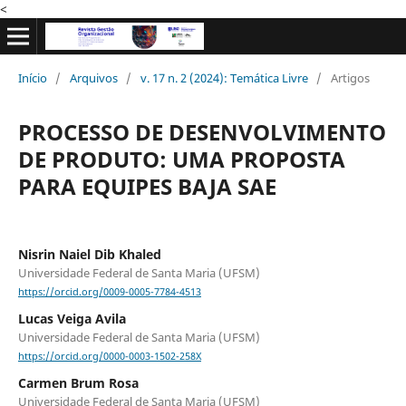
<
Início
/
Arquivos
/
v. 17 n. 2 (2024): Temática Livre
/
Artigos
PROCESSO DE DESENVOLVIMENTO
DE PRODUTO: UMA PROPOSTA
PARA EQUIPES BAJA SAE
Nisrin Naiel Dib Khaled
Universidade Federal de Santa Maria (UFSM)
https://orcid.org/0009-0005-7784-4513
Lucas Veiga Avila
Universidade Federal de Santa Maria (UFSM)
https://orcid.org/0000-0003-1502-258X
Carmen Brum Rosa
Universidade Federal de Santa Maria (UFSM)