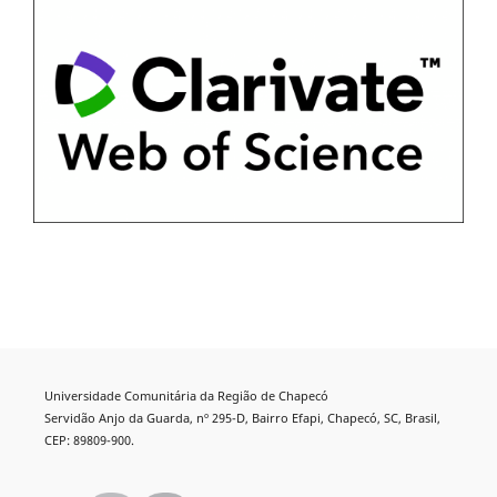
Universidade Comunitária da Região de Chapecó
Servidão Anjo da Guarda, nº 295-D, Bairro Efapi, Chapecó, SC, Brasil,
CEP: 89809-900.