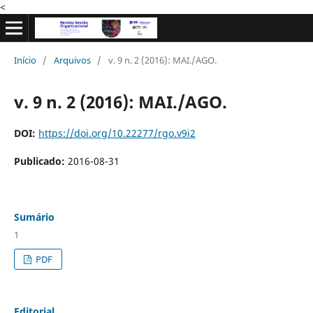
<
Início
/
Arquivos
/
v. 9 n. 2 (2016): MAI./AGO.
v. 9 n. 2 (2016): MAI./AGO.
DOI:
https://doi.org/10.22277/rgo.v9i2
Publicado:
2016-08-31
Sumário
1
PDF
Editorial