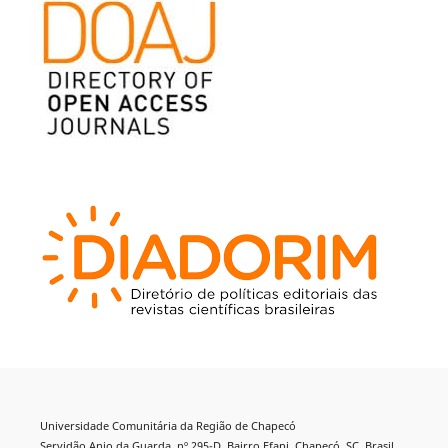
Universidade Comunitária da Região de Chapecó
Servidão Anjo da Guarda, nº 295-D, Bairro Efapi, Chapecó, SC, Brasil,