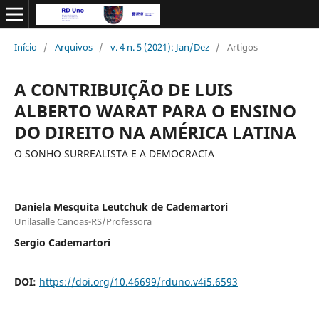
Início
/
Arquivos
/
v. 4 n. 5 (2021): Jan/Dez
/
Artigos
A CONTRIBUIÇÃO DE LUIS
ALBERTO WARAT PARA O ENSINO
DO DIREITO NA AMÉRICA LATINA
O SONHO SURREALISTA E A DEMOCRACIA
Daniela Mesquita Leutchuk de Cademartori
Unilasalle Canoas-RS/Professora
Sergio Cademartori
DOI:
https://doi.org/10.46699/rduno.v4i5.6593