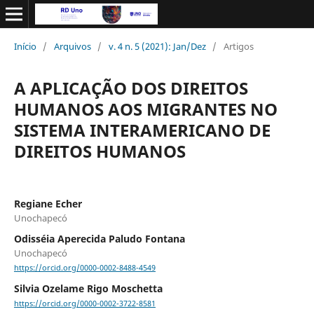
Início
/
Arquivos
/
v. 4 n. 5 (2021): Jan/Dez
/
Artigos
A APLICAÇÃO DOS DIREITOS
HUMANOS AOS MIGRANTES NO
SISTEMA INTERAMERICANO DE
DIREITOS HUMANOS
Regiane Echer
Unochapecó
Odisséia Aperecida Paludo Fontana
Unochapecó
https://orcid.org/0000-0002-8488-4549
Silvia Ozelame Rigo Moschetta
https://orcid.org/0000-0002-3722-8581