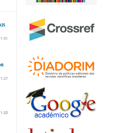
AIS
1-31
OR
1-27
1-20