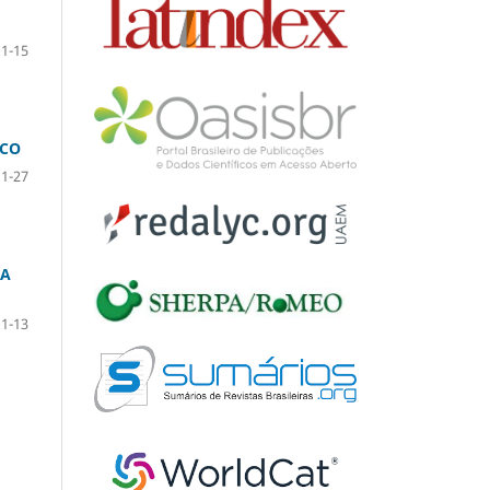
1-15
ICO
1-27
IA
1-13