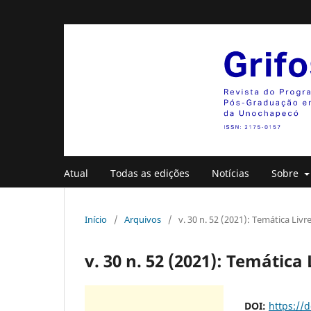
Atual
Todas as edições
Notícias
Sobre
Início
/
Arquivos
/
v. 30 n. 52 (2021): Temática Liv
v. 30 n. 52 (2021): Temática
DOI:
https://d