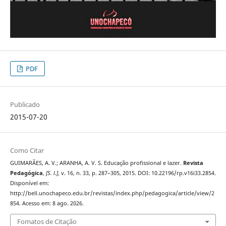
PDF
Publicado
2015-07-20
Como Citar
GUIMARÃES, A. V.; ARANHA, A. V. S. Educação profissional e lazer.
Revista
Pedagógica
,
[S. l.]
, v. 16, n. 33, p. 287–305, 2015. DOI: 10.22196/rp.v16i33.2854.
Disponível em:
http://bell.unochapeco.edu.br/revistas/index.php/pedagogica/article/view/2
854. Acesso em: 8 ago. 2026.
Fomatos de Citação