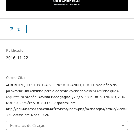
PDF
Publicado
2016-11-22
Como Citar
ALBERTON, J. O.; OLIVEIRA, V. F. de; MIORANDO, T. M. O imaginário da
palavraria: Um caminho para o docente vivenciar a esfera artística que a
arquitetura propõe.
Revista Pedagógica
,
[S. l.]
, v. 18, n. 38, p. 170–183, 2016.
DOI: 10.22196/rp.v18i38.3393. Disponível em:
http://bell.unochapeco.edu.br/revistas/index.php/pedagogica/article/view/3
393. Acesso em: 6 ago. 2026.
Fomatos de Citação