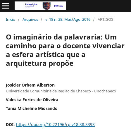
Início
/
Arquivos
/
v. 18 n. 38: Mai./Ago. 2016
/
ARTIGOS
O imaginário da palavraria: Um
caminho para o docente vivenciar
a esfera artística que a
arquitetura propõe
Josicler Orbem Alberton
Universidade Comunitária da Região de Chapecó - Unochapecó
Valeska Fortes de Oliveira
Tania Micheline Miorando
DOI:
https://doi.org/10.22196/rp.v18i38.3393