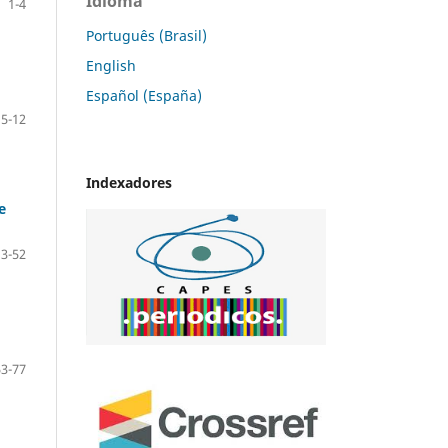
Idioma
1-4
Português (Brasil)
English
Español (España)
5-12
Indexadores
e
13-52
53-77