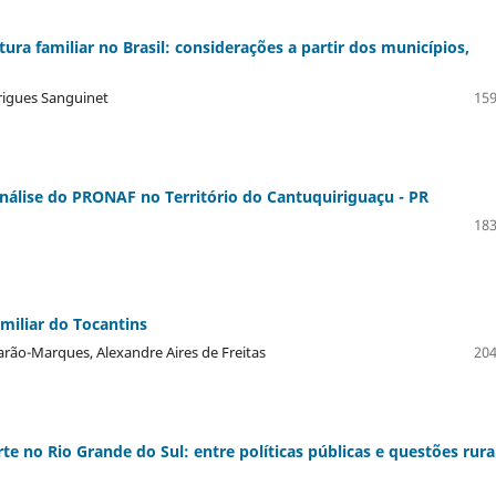
ltura familiar no Brasil: considerações a partir dos municípios,
drigues Sanguinet
159
 análise do PRONAF no Território do Cantuquiriguaçu - PR
183
amiliar do Tocantins
arão-Marques, Alexandre Aires de Freitas
204
te no Rio Grande do Sul: entre políticas públicas e questões rura