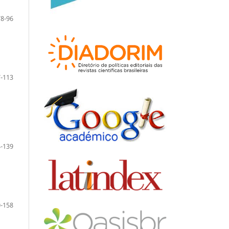
78-96
-113
-139
-158