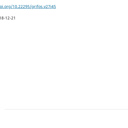
oi.org/10.22295/grifos.v27i45
18-12-21
s