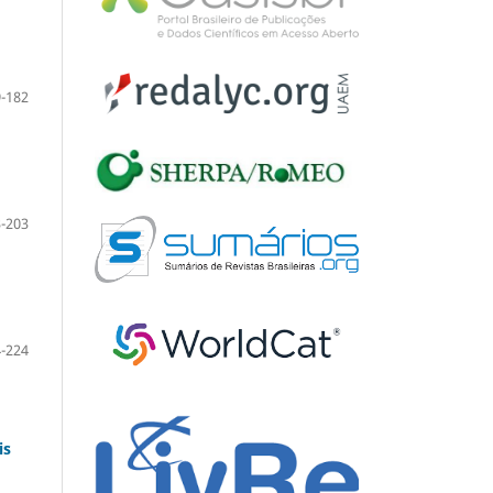
-182
-203
-224
is