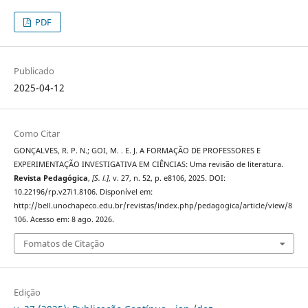
PDF
Publicado
2025-04-12
Como Citar
GONÇALVES, R. P. N.; GOI, M. . E. J. A FORMAÇÃO DE PROFESSORES E
EXPERIMENTAÇÃO INVESTIGATIVA EM CIÊNCIAS: Uma revisão de literatura.
Revista Pedagógica
,
[S. l.]
, v. 27, n. 52, p. e8106, 2025. DOI:
10.22196/rp.v27i1.8106. Disponível em:
http://bell.unochapeco.edu.br/revistas/index.php/pedagogica/article/view/8
106. Acesso em: 8 ago. 2026.
Fomatos de Citação
Edição