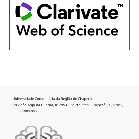
Universidade Comunitária da Região de Chapecó
Servidão Anjo da Guarda, nº 295-D, Bairro Efapi, Chapecó, SC, Brasil,
CEP: 89809-900.