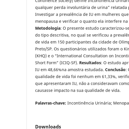
Continence Society) define Incontinência Urinár
qualquer perda involuntária de urina” relatada 
Investigar a prevalência de IU em mulheres que
menopausa e verificar o quanto ela interfere na
Metodologia
: O presente estudo caracterizou-s
do tipo descritiva, no qual se verificou a preval
de vida em 150 participantes da cidade de Olímp
Preto/SP. Os questionários utilizados foram o K
(KHQ) e o “International Consultation on Incont
Short Form” (ICIQ-SF).
Resultados
: O estudo ap
IU em 48,66%na amostra estudada.
Conclusão
:
qualidade de vida foi nenhum em 61,33%, verifi
que apresentaram IU, não a consideravam com
causasse impacto na sua qualidade de vida.
Palavras-chave:
Incontinência Urinária; Menopau
Downloads