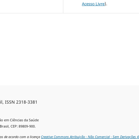
Acesso Livre
).
il, ISSN 2318-3381
ão em Ciências da Saúde
Brasil, CEP: 89809-900.
ados de acordo com a licença
Creative Commons Atribuição - Não Comercial - Sem Derivações 4.