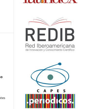
so
ntes