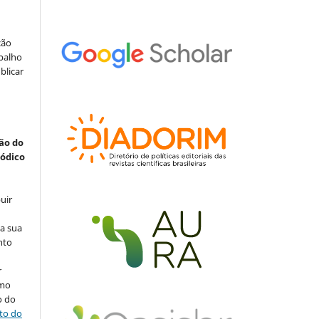
ção
abalho
blicar
ão do
iódico
uir
na sua
nto
r
omo
o do
ito do