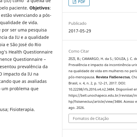
ia (IU) como “a queixa de
PDF
pelo paciente.
Objetivos
:
 estão vivenciando a pós-
 qualidade de vida.
Publicado
e por ser uma pesquisa
2017-05-29
ência da IU e a qualidade
ia e São José do Rio
Como Citar
ing’s Health Questionnaire
inence Questionnaire –
ZEZI, B.; CAMARGO, H. da S.; SOUZA, J. C. d
Prevalência e impacto da incontinência uri
resentou prevalência da
na qualidade de vida em mulheres no per
 O impacto da IU na
pós-menopausa.
Revista FisiSenectus
, Ch
cando que as avaliadas
Brasil, v. 4, n. 2, p. 12–21, 2017. DOI:
o um problema que
10.22298/rfs.2016.v4.n2.3484. Disponível e
https://bell.unochapeco.edu.br/revistas/i
hp/fisisenectus/article/view/3484. Acesso 
ago. 2026.
sa; Fisioterapia.
Fomatos de Citação