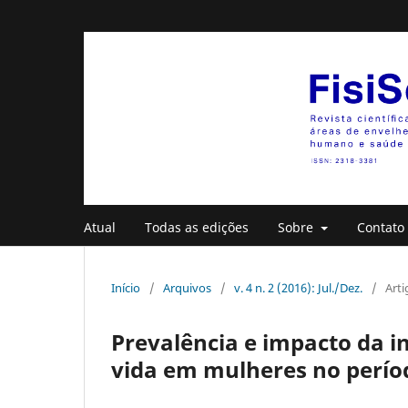
Atual
Todas as edições
Sobre
Contato
Início
/
Arquivos
/
v. 4 n. 2 (2016): Jul./Dez.
/
Arti
Prevalência e impacto da i
vida em mulheres no perí