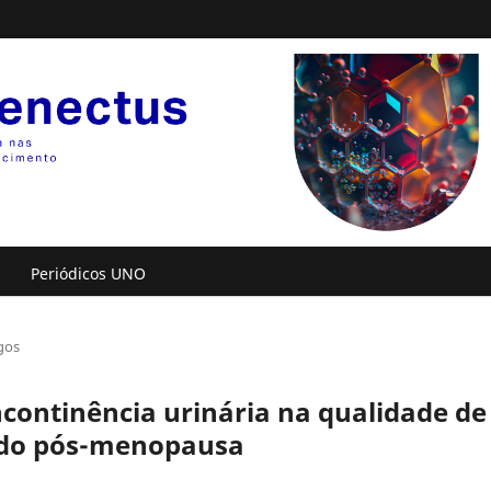
Periódicos UNO
gos
ncontinência urinária na qualidade de
odo pós-menopausa