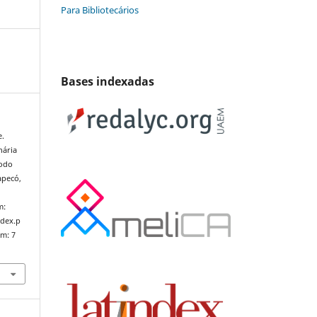
Para Bibliotecários
Bases indexadas
e.
nária
íodo
apecó,
m:
ndex.p
em: 7