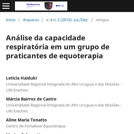
Início
/
Arquivos
/
v. 4 n. 2 (2016): Jul./Dez.
/
Artigos
Análise da capacidade
respiratória em um grupo de
praticantes de equoterapia
Letícia Haiduki
Universidade Regional Integrada do Alto Uruguai e das Missões -
URI Erechim.
Márcia Bairros de Castro
Universidade Regional Integrada do Alto Uruguai e das Missões -
URI Erechim.
Aline Maria Tonatto
Centro de Fortalecer Equoterapia.