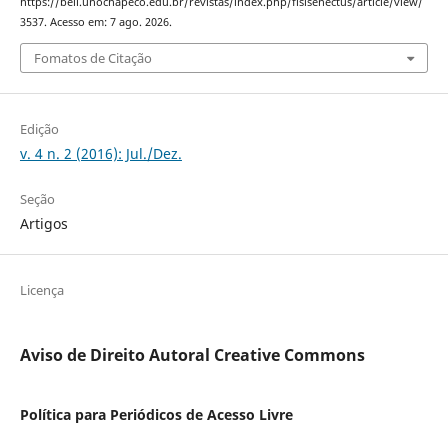
https://bell.unochapeco.edu.br/revistas/index.php/fisisenectus/article/view/
3537. Acesso em: 7 ago. 2026.
Fomatos de Citação
Edição
v. 4 n. 2 (2016): Jul./Dez.
Seção
Artigos
Licença
Aviso de Direito Autoral Creative Commons
Política para Periódicos de Acesso Livre