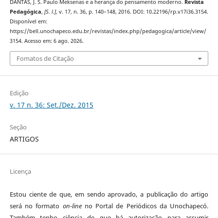
DANTAS, J. S. Paulo Meksenas e a herança do pensamento moderno.
Revista
Pedagógica
,
[S. l.]
, v. 17, n. 36, p. 140–148, 2016. DOI: 10.22196/rp.v17i36.3154.
Disponível em:
https://bell.unochapeco.edu.br/revistas/index.php/pedagogica/article/view/
3154. Acesso em: 6 ago. 2026.
Fomatos de Citação
Edição
v. 17 n. 36: Set./Dez. 2015
Seção
ARTIGOS
Licença
Estou ciente de que, em sendo aprovado, a publicação do artigo
será no formato
on-line
no Portal de Periódicos da Unochapecó.
Também tenho ciência de que há autorização para assumir