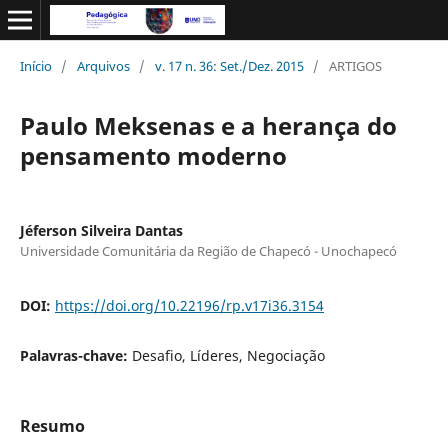
Início
/
Arquivos
/
v. 17 n. 36: Set./Dez. 2015
/
ARTIGOS
Paulo Meksenas e a herança do
pensamento moderno
Jéferson Silveira Dantas
Universidade Comunitária da Região de Chapecó - Unochapecó
DOI:
https://doi.org/10.22196/rp.v17i36.3154
Palavras-chave:
Desafio, Líderes, Negociação
Resumo