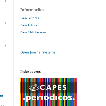
1
Informações
Para Leitores
2
Para Autores
Para Bibliotecários
3
Open Journal Systems
Indexadores
na
4-13