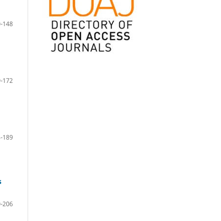
-148
-172
-189
s
-206