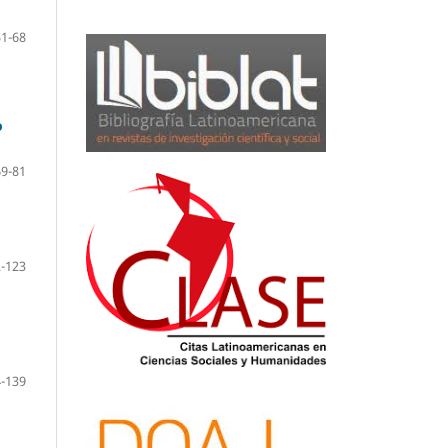
51-68
o
69-81
-123
-139