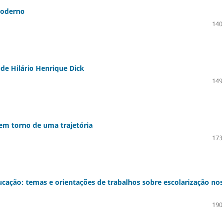
moderno
140
de Hilário Henrique Dick
149
s em torno de uma trajetória
173
ucação: temas e orientações de trabalhos sobre escolarização no
190