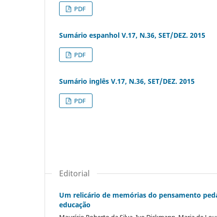
PDF
Sumário espanhol V.17, N.36, SET/DEZ. 2015
PDF
Sumário inglês V.17, N.36, SET/DEZ. 2015
PDF
Editorial
Um relicário de memórias do pensamento pedag
educação
Maurício Roberto da Silva, Ivo Dickmann, Maria de Lou