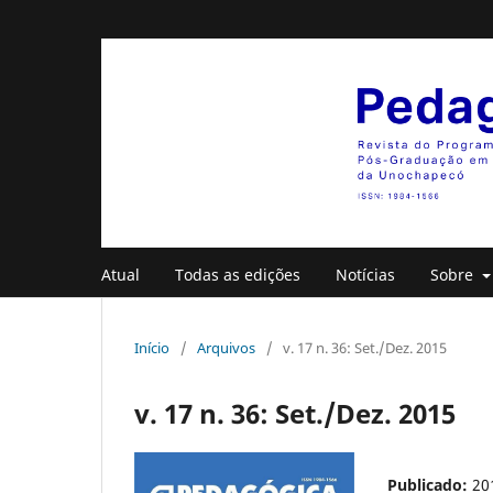
Atual
Todas as edições
Notícias
Sobre
Início
/
Arquivos
/
v. 17 n. 36: Set./Dez. 2015
v. 17 n. 36: Set./Dez. 2015
Publicado:
20