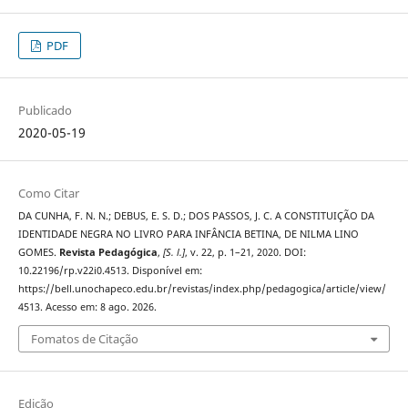
PDF
Publicado
2020-05-19
Como Citar
DA CUNHA, F. N. N.; DEBUS, E. S. D.; DOS PASSOS, J. C. A CONSTITUIÇÃO DA
IDENTIDADE NEGRA NO LIVRO PARA INFÂNCIA BETINA, DE NILMA LINO
GOMES.
Revista Pedagógica
,
[S. l.]
, v. 22, p. 1–21, 2020. DOI:
10.22196/rp.v22i0.4513. Disponível em:
https://bell.unochapeco.edu.br/revistas/index.php/pedagogica/article/view/
4513. Acesso em: 8 ago. 2026.
Fomatos de Citação
Edição