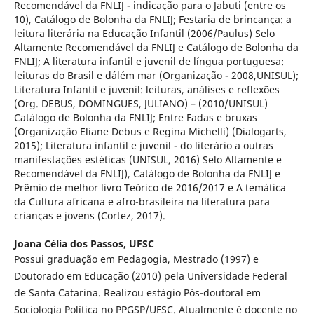
Recomendável da FNLIJ - indicação para o Jabuti (entre os
10), Catálogo de Bolonha da FNLIJ; Festaria de brincança: a
leitura literária na Educação Infantil (2006/Paulus) Selo
Altamente Recomendável da FNLIJ e Catálogo de Bolonha da
FNLIJ; A literatura infantil e juvenil de língua portuguesa:
leituras do Brasil e d´além mar (Organização - 2008,UNISUL);
Literatura Infantil e juvenil: leituras, análises e reflexões
(Org. DEBUS, DOMINGUES, JULIANO) – (2010/UNISUL)
Catálogo de Bolonha da FNLIJ; Entre Fadas e bruxas
(Organização Eliane Debus e Regina Michelli) (Dialogarts,
2015); Literatura infantil e juvenil - do literário a outras
manifestações estéticas (UNISUL, 2016) Selo Altamente e
Recomendável da FNLIJ), Catálogo de Bolonha da FNLIJ e
Prêmio de melhor livro Teórico de 2016/2017 e A temática
da Cultura africana e afro-brasileira na literatura para
crianças e jovens (Cortez, 2017).
Joana Célia dos Passos,
UFSC
Possui graduação em Pedagogia, Mestrado (1997) e
Doutorado em Educação (2010) pela Universidade Federal
de Santa Catarina. Realizou estágio Pós-doutoral em
Sociologia Política no PPGSP/UFSC. Atualmente é docente no