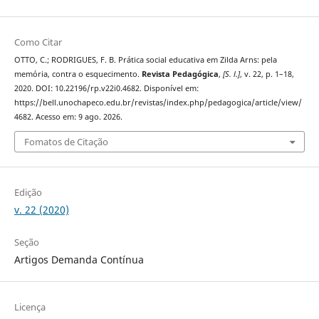
Como Citar
OTTO, C.; RODRIGUES, F. B. Prática social educativa em Zilda Arns: pela
memória, contra o esquecimento.
Revista Pedagógica
,
[S. l.]
, v. 22, p. 1–18,
2020. DOI: 10.22196/rp.v22i0.4682. Disponível em:
https://bell.unochapeco.edu.br/revistas/index.php/pedagogica/article/view/
4682. Acesso em: 9 ago. 2026.
Fomatos de Citação
Edição
v. 22 (2020)
Seção
Artigos Demanda Contínua
Licença