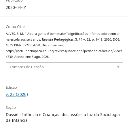
Publicado
2020-04-01
Como Citar
ALVES, S. M. " Aqui a gente é bem maior":significações infantis sobre entrar
na escola aos seis anos.
Revista Pedagógica
,
[S. l.]
, v. 22, p. 1–18, 2020. DOI:
10.22196/rp.v22i0.4730. Disponível em:
https://bell.unochapeco.edu.br/revistas/index.php/pedagogica/article/view/
4730. Acesso em: 8 ago. 2026.
Fomatos de Citação
Edição
v. 22 (2020)
Seção
Dossiê - Infância e Crianças: discussões à luz da Sociologia
da Infância