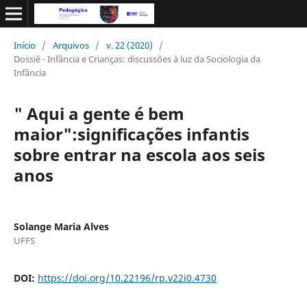
Início
/
Arquivos
/
v. 22 (2020)
/
Dossiê - Infância e Crianças: discussões à luz da Sociologia da
Infância
" Aqui a gente é bem
maior":significações infantis
sobre entrar na escola aos seis
anos
Solange Maria Alves
UFFS
DOI:
https://doi.org/10.22196/rp.v22i0.4730