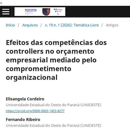
<
Início
/
Arquivos
/
v. 19 n. 1 (2026): Temática Livre
/
Artigos
Efeitos das competências dos
controllers no orçamento
empresarial mediado pelo
comprometimento
organizacional
Elisangela Cordeiro
Universidade Estadual do Oeste do Paraná (UNIOESTE)
https://orcid.org/0000-0003-1453-8277
Fernando Ribeiro
Universidade Estadual do Oeste do Paraná (UNIOESTE)