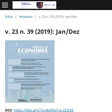
Início
/
Arquivos
/
v. 23 n. 39 (2019): Jan/Dez
v. 23 n. 39 (2019): Jan/Dez
DOI:
https://doi.org/10.46699/rce.v23i39