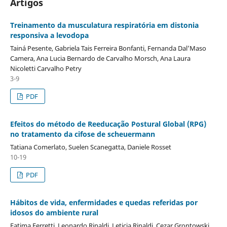
Artigos
Treinamento da musculatura respiratória em distonia
responsiva a levodopa
Tainá Pesente, Gabriela Tais Ferreira Bonfanti, Fernanda Dal’Maso
Camera, Ana Lucia Bernardo de Carvalho Morsch, Ana Laura
Nicoletti Carvalho Petry
3-9
PDF
Efeitos do método de Reeducação Postural Global (RPG)
no tratamento da cifose de scheuermann
Tatiana Comerlato, Suelen Scanegatta, Daniele Rosset
10-19
PDF
Hábitos de vida, enfermidades e quedas referidas por
idosos do ambiente rural
Fatima Ferretti, Leonardo Rinaldi, Leticia Rinaldi, Cezar Grontowski