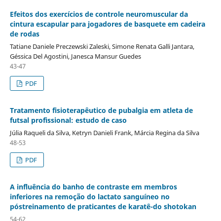
Efeitos dos exercícios de controle neuromuscular da
cintura escapular para jogadores de basquete em cadeira
de rodas
Tatiane Daniele Preczewski Zaleski, Simone Renata Galli Jantara,
Géssica Del Agostini, Janesca Mansur Guedes
43-47
PDF
Tratamento fisioterapêutico de pubalgia em atleta de
futsal profissional: estudo de caso
Júlia Raqueli da Silva, Ketryn Danieli Frank, Márcia Regina da Silva
48-53
PDF
A influência do banho de contraste em membros
inferiores na remoção do lactato sanguíneo no
póstreinamento de praticantes de karatê-do shotokan
54-62